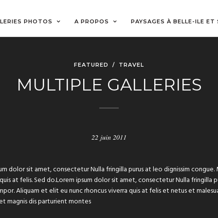
LERIES PHOTOS
A PROPOS
PAYSAGES À BELLE-ILE ET
FEATURED
/
TRAVEL
MULTIPLE GALLERIES
22 juin 2011
um dolor sit amet, consectetur Nulla fringilla purus at leo dignissim congu
 quis at felis. Sed do.Lorem ipsum dolor sit amet, consectetur Nulla fringilla
or. Aliquam et elit eu nunc rhoncus viverra quis at felis et netus et male
et magnis dis parturient montes